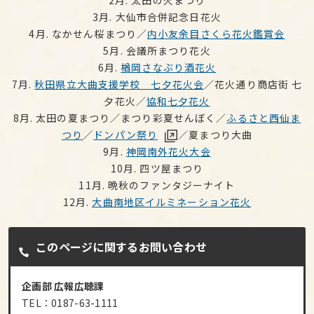
3月. 大仙市合併記念日花火
4月. なかせん桜まつり／
内小友余目さくら花火鑑賞会
5月. 会議所まつり花火
6月.
楢岡さなぶり酒花火
7月.
秋田県立大曲支援学校 七夕花火会
／花火通り商店街 七
夕花火／
協和七夕花火
8月. 太田の夏まつり／まつり彩夏せんぼく／
ふるさと西仙ま
つり
／
ドンパン祭り
／夏まつり大曲
9月.
神岡南外花火大会
10月. 四ツ屋まつり
11月. 晩秋のファンタジーナイト
12月.
大曲南地区イルミネーション花火
このページに関するお問い合わせ
企画部 広報広聴課
TEL：0187-63-1111