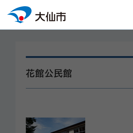
本文へスキップ
花館公民館