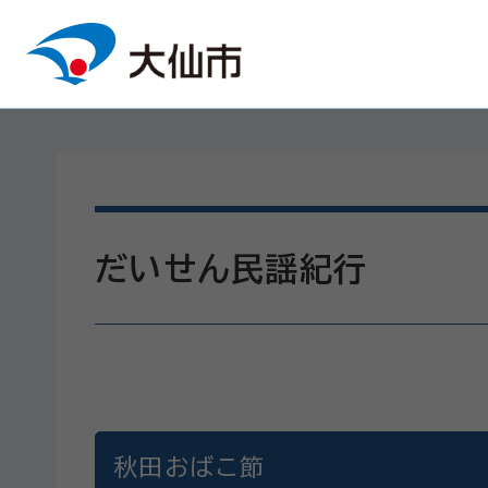
本文へスキップ
だいせん民謡紀行
秋田おばこ節