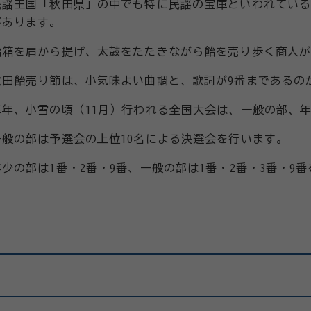
民謡王国「秋田県」の中でも特に民謡の宝庫といわれてい
があります。
飴箱を肩から提げ、太鼓をたたきながら飴を売り歩く商人
秋田飴売り節は、小気味よい曲調と、歌詞が9番まであるの
毎年、小雪の頃（11月）行われる全国大会は、一般の部、年
一般の部は予選会の上位10名による決選会を行います。
年少の部は1番・2番・9番、一般の部は1番・2番・3番・9