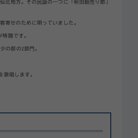
る仙北地方。その民謡の一つに「秋田飴売り節」
が客寄せのために唄っていました。
が
特徴です
。
少の部の2部門。
番を歌唱します。