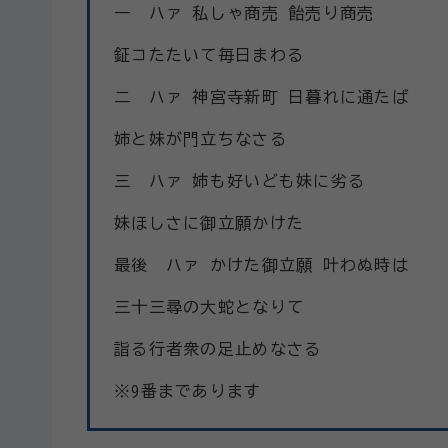
一 ハァ 私しゃ商売 飴売り商売
鉦コたたいて毎日まわる
二 ハァ 神宮寺新町 日暮れに通たば
姉と妹が門立ちなさる
三 ハァ 姉も好いども妹に劣る
妹ほしさに御立願かけた
最後 ハァ かけた御立願 叶わぬ時は
三十三尋の大蛇となりて
詣る行者衆の足止めなさる
※9番まであります