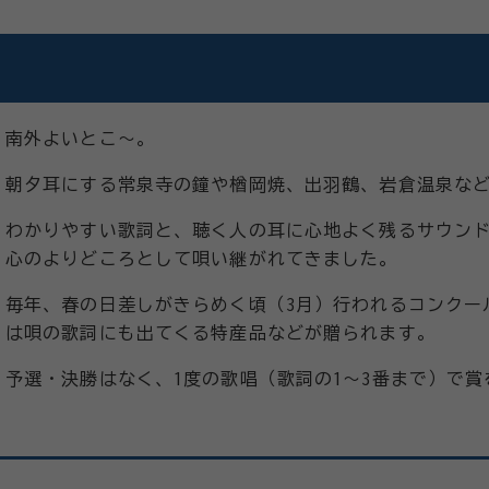
南外よいとこ～。
朝夕耳にする常泉寺の鐘や楢岡焼、出羽鶴、岩倉温泉な
わかりやすい歌詞と、聴く人の耳に心地よく残るサウン
心のよりどころとして唄い継がれてきました。
毎年、春の日差しがきらめく頃（3月）行われるコンクー
は唄の歌詞にも出てくる特産品などが贈られます。
予選・決勝はなく、1度の歌唱（歌詞の
1～3番まで）
で賞