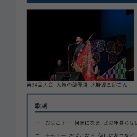
第34回大会 大賞の部優勝 大野源四郎さん
歌詞
一 おばこナー 何ぼになる 此の年暮らせ
二 十七ナー おばこなら 何しに花コなど