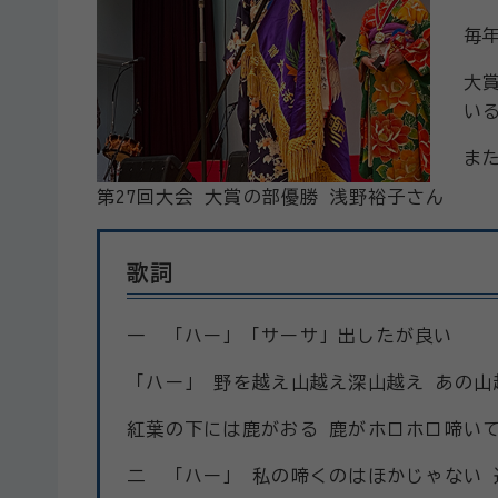
毎
大
い
ま
第27回大会 大賞の部優勝 浅野裕子さん
歌詞
一 「ハー」「サーサ」出したが良い
「ハー」 野を越え山越え深山越え あの山
紅葉の下には鹿がおる 鹿がホロホロ啼い
二 「ハー」 私の啼くのはほかじゃない