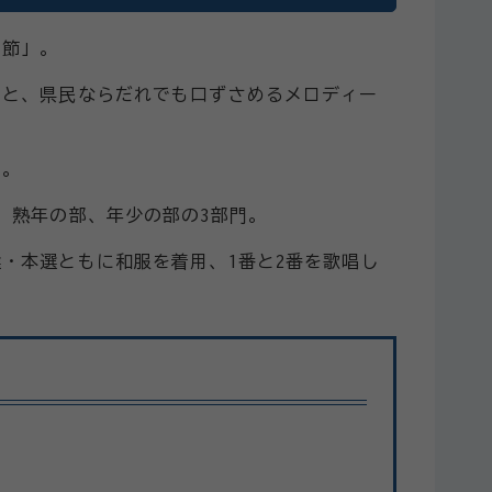
こ節」。
詞と、県民ならだれでも口ずさめるメロディー
す。
、熟年の部、年少の部の3部門。
・本選ともに和服を着用、1番と2番を歌唱し