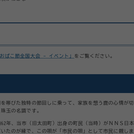
おばこ節全国大会 - イベント」
をご覧ください。
調を帯びた独特の節回しに乗って、家族を想う鹿の心情が切
も珠玉の名調です。
和62年、当市（旧太田町）出身の町民（当時）がＮＮＳ日
輝いたのが縁で、この唄が「市民の唄」として市民に親しま