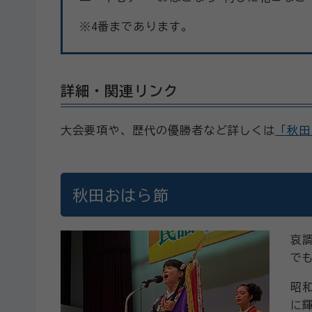
※4番まであります。
詳細・関連リンク
大会要項や、歴代の優勝者など詳しくは
「秋田
秋田おはら節
哀
で
昭
に