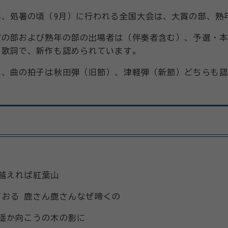
年、処暑の頃（9月）に行われる全国大会は、
大賞の部、熟
賞の部および熟年の部の出場者は（伴奏者含む）、予選・本
る歌詞で、新作も認められています。
た、曲の拍子は秋田弾（旧節）、津軽弾（新節）どちらも認
越えれば紅葉山
ておる 鹿さん鹿さんなぜ啼くの
 遥か向こうの木の影に