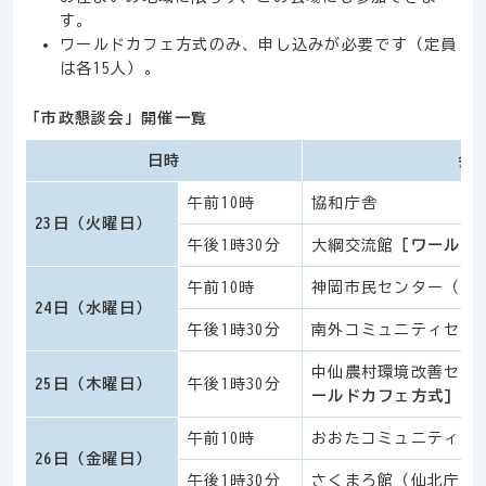
す。
ワールドカフェ方式のみ、申し込みが必要です（定員
は各15人）。
「市政懇談会」開催一覧
日時
会
午前10時
協和庁舎
23日（火曜日）
午後1時30分
大綱交流館
［ワールド
午前10時
神岡市民センター（神
24日（水曜日）
午後1時30分
南外コミュニティセン
中仙農村環境改善セン
25日（木曜日）
午後1時30分
ールドカフェ方式]
午前10時
おおたコミュニティプ
26日（金曜日）
午後1時30分
さくまろ館（仙北庁舎