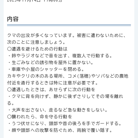
2025年11月14日 17時00分
内容
クマの出没が多くなっています。被害に遭わないために、
次のことに注意しましょう。
○遭遇を避けるための行動は
・鈴やラジオなどで音を出す、複数人で行動する。
・生ごみなどの誘引物を屋外に置かない。
・車庫や小屋のシャッターを閉める。
カキやクリの木のある場所、コメ(落穂)やソバなどの農地
付近を通行するときは特に注意が必要です。
○遭遇したときは、あせらずに次の行動を
・クマに背を向けず、静かに後ずさりしてその場を離れ
る。
・大声を出さない、走るなど急な動きをしない。
○襲われたら、命を守る行動を
・うつ伏せになり、頭部や首の後ろを手でガードする。
・顔や頭部への攻撃を防ぐため、両腕で覆い隠す。