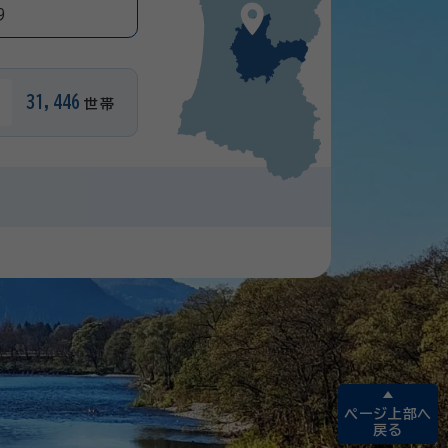
9
31,446
世帯
ページ上部へ
戻る