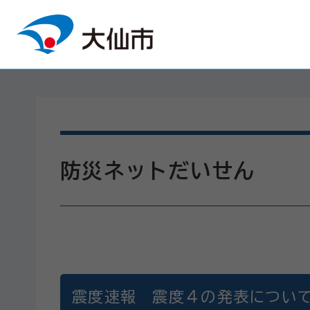
本文へスキップ
防災ネットだいせん
震度速報 震度４の発表につい