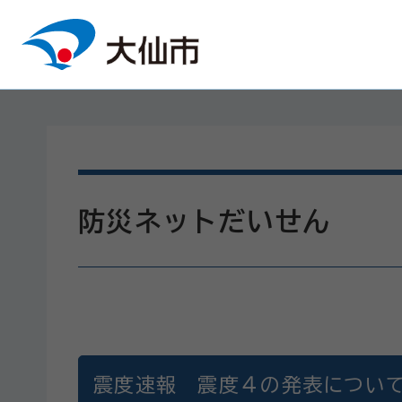
本文へスキップ
防災ネットだいせん
震度速報 震度４の発表につい