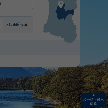
9
31,446
世帯
ページ上部へ
戻る