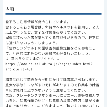
内容
雪下ろし注意情報が発令されています。
雪下ろしを行う場合は、命綱やヘルメットを着用し、２人
以上で行うなど、安全な作業を心がけてください。
屋根に積もった雪が落ちてくる可能性があるので、軒下に
は近づかないようにしましょう。
『雪おろシグナル』の屋根雪荷重推定値などを参考にし
て、計画的に無理のない屋根雪処理を行いましょう。
↓ 雪おろシグナルのサイトへ ↓
https://www.bousai-akita.jp/pages/index.html?
article_id=451
積雪に応じて深夜から早朝にかけて除雪車が出動します。
重大な事故につながるおそれがありますので作業中の除雪
車には絶対に近づかないように注意してください。
また、グレーチングやマンホールにビニール袋等を挟んで
いると、除雪作業の妨げ・除雪車の故障の原因に繋がりま
すので取り除いていただきますようご協力をお願いいたし