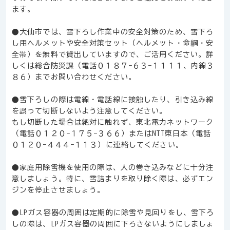
ます。
●大仙市では、雪下ろし作業中の安全対策のため、雪下ろ
し用ヘルメットや安全対策セット（ヘルメット・命綱・安
全帯）を無料で貸出していますので、ご活用ください。詳
しくは総合防災課（電話０１８７−６３−１１１１、内線３
８６）までお問い合わせください。
●雪下ろしの際は電線・電話線に接触したり、引き込み線
を誤って切断しないよう注意してください。
もし切断した場合は絶対に触れず、東北電力ネットワーク
（電話０１２０−１７５−３６６）またはNTT東日本（電話
０１２０−４４４−１１３）に連絡してください。
●家庭用除雪機を使用の際は、人の巻き込みなどに十分注
意しましょう。特に、雪詰まりを取り除く際は、必ずエン
ジンを停止させましょう。
●LPガス容器の周囲は定期的に除雪や見回りをし、雪下ろ
しの際は、LPガス容器の周囲に下ろさないようにしましょ