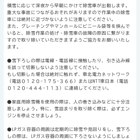
積雪に応じて深夜から早朝にかけて除雪車が出動します。
重大な事故につながるおそれがありますので作業中の除雪
車には絶対に近づかないように注意してください。
また、グレーチングやマンホールにビニール袋等を挟んで
いると、除雪作業の妨げ・除雪車の故障の原因に繋がりま
すので取り除いていただきますようご協力をお願いいたし
ます。
●雪下ろしの際は電線・電話線に接触したり、引き込み線
を誤って切断しないよう注意してください。
もし切断した場合は絶対に触れず、東北電力ネットワーク
（電話０１２０−１７５−３６６）またはNTT東日本（電話
０１２０−４４４−１１３）に連絡してください。
●家庭用除雪機を使用の際は、人の巻き込みなどに十分注
意しましょう。特に、雪詰まりを取り除く際は、必ずエン
ジンを停止させましょう。
●LPガス容器の周囲は定期的に除雪や見回りをし、雪下ろ
しの際は、LPガス容器の周囲に下ろさないようにしましょ