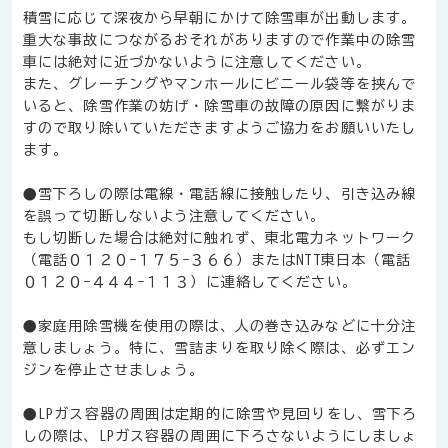
積雪に応じて深夜から早朝にかけて除雪車が出動します。
重大な事故につながるおそれがありますので作業中の除雪
車には絶対に近づかないように注意してください。
また、グレーチングやマンホールにビニール袋等を挟んで
いると、除雪作業の妨げ・除雪車の故障の原因に繋がりま
すので取り除いていただきますようご協力をお願いいたし
ます。
●雪下ろしの際は電線・電話線に接触したり、引き込み線
を誤って切断しないよう注意してください。
もし切断した場合は絶対に触れず、東北電力ネットワーク
（電話０１２０−１７５−３６６）またはNTT東日本（電話
０１２０−４４４−１１３）に連絡してください。
●家庭用除雪機を使用の際は、人の巻き込みなどに十分注
意しましょう。特に、雪詰まりを取り除く際は、必ずエン
ジンを停止させましょう。
●LPガス容器の周囲は定期的に除雪や見回りをし、雪下ろ
しの際は、LPガス容器の周囲に下ろさないようにしましょ