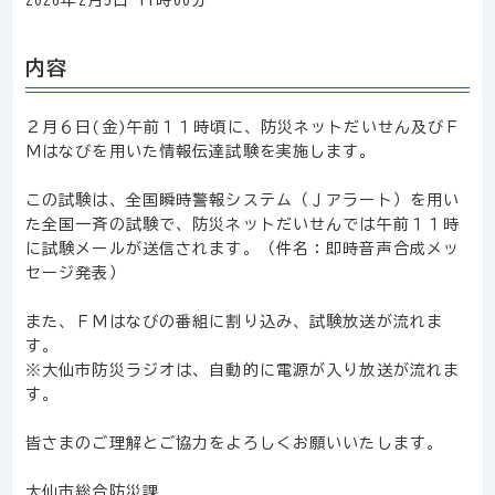
2026年2月5日 11時00分
内容
２月６日(金)午前１１時頃に、防災ネットだいせん及びＦ
Ｍはなびを用いた情報伝達試験を実施します。
この試験は、全国瞬時警報システム（Ｊアラート）を用い
た全国一斉の試験で、防災ネットだいせんでは午前１１時
に試験メールが送信されます。（件名：即時音声合成メッ
セージ発表）
また、ＦＭはなびの番組に割り込み、試験放送が流れま
す。
※大仙市防災ラジオは、自動的に電源が入り放送が流れま
す。
皆さまのご理解とご協力をよろしくお願いいたします。
大仙市総合防災課