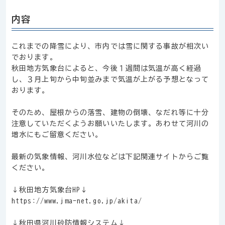
内容
これまでの降雪により、市内では雪に関する事故が相次い
でおります。
秋田地方気象台によると、今後１週間は気温が高く経過
し、３月上旬から中旬並みまで気温が上がる予想となって
おります。
そのため、屋根からの落雪、建物の倒壊、なだれ等に十分
注意していただくようお願いいたします。あわせて河川の
増水にもご留意ください。
最新の気象情報、河川水位などは下記関連サイトからご覧
ください。
↓秋田地方気象台HP↓
https://www.jma-net.go.jp/akita/
↓秋田県河川砂防情報システム↓