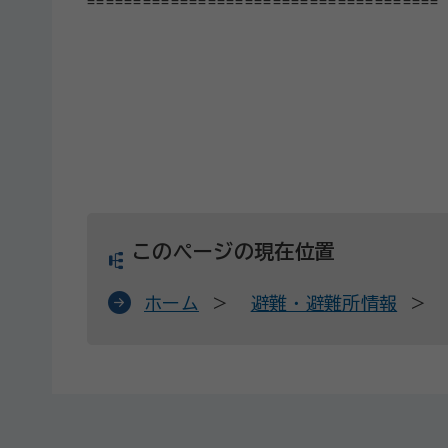
======================================
このページの現在位置
ホーム
避難・避難所情報