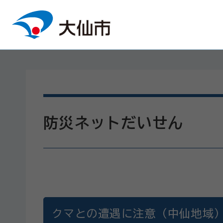
本文へスキップ
防災ネットだいせん
クマとの遭遇に注意（中仙地域