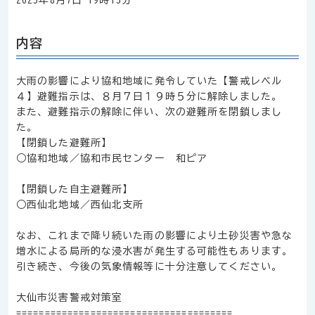
2025年8月7日 19時13分
内容
大雨の影響により協和地域に発令していた【警戒レベル
４】避難指示は、８月７日１９時５分に解除しました。
また、避難指示の解除に伴い、次の避難所を閉鎖しまし
た。
【閉鎖した避難所】
○協和地域／協和市民センター 和ピア
【閉鎖した自主避難所】
○西仙北地域／西仙北支所
なお、これまで降り続いた雨の影響により土砂災害や急な
増水による局所的な浸水害が発生する可能性もあります。
引き続き、今後の気象情報等に十分注意してください。
大仙市災害警戒対策室
======================================