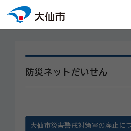
本文へスキップ
防災ネットだいせん
大仙市災害警戒対策室の廃止に