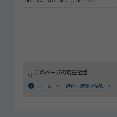
https://mail.cous.jp/daisen/
======================================
このページの現在位置
ホーム
避難・避難所情報