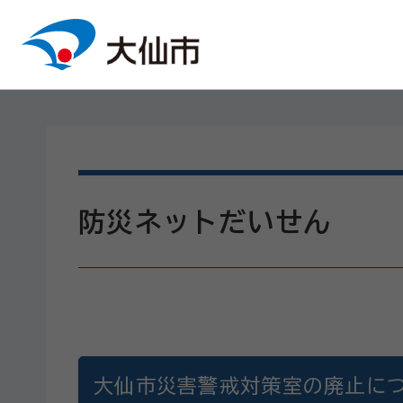
本文へスキップ
防災ネットだいせん
大仙市災害警戒対策室の廃止に