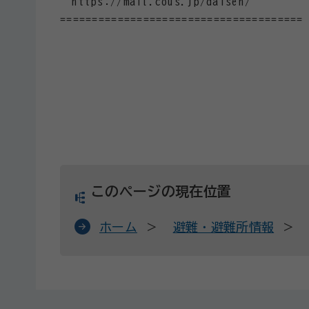
https://mail.cous.jp/daisen/
======================================
このページの現在位置
ホーム
避難・避難所情報