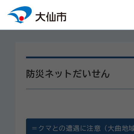
本文へスキップ
防災ネットだいせん
＝クマとの遭遇に注意（大曲地