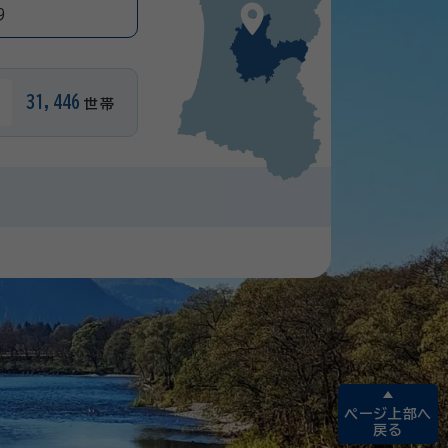
9
31,446
世帯
ページ上部へ
戻る