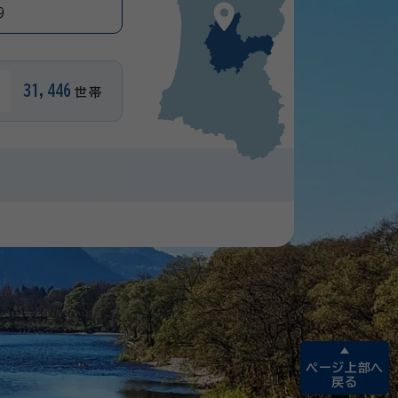
9
31,446
世帯
ページ上部へ
戻る