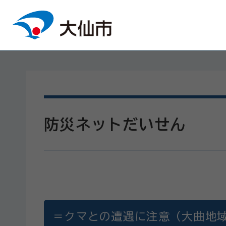
本文へスキップ
防災ネットだいせん
＝クマとの遭遇に注意（大曲地