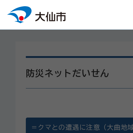
本文へスキップ
防災ネットだいせん
＝クマとの遭遇に注意（大曲地