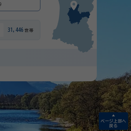
9
31,446
世帯
ページ上部へ
戻る