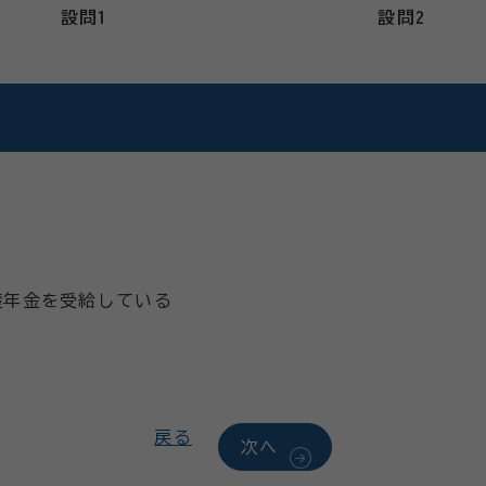
設問1
設問2
る
礎年金を受給している
戻る
次へ