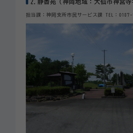
2.静香苑（神岡地域：大仙市神宮
担当課：神岡支所市民サービス課 TEL：0187-7