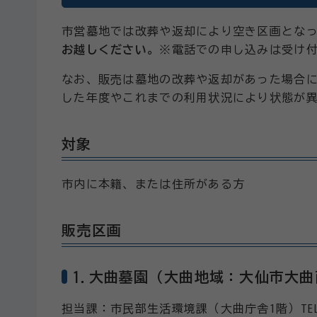
市営墓地では改葬や返却により空き区画とな
お越しください。
※電話での申し込みは受け
なお、販売は墓地の改葬や返却があった場合
した年度やこれまでの利用状況により状態が
対象
市内に本籍、または住所がある方
販売区画
1.大曲墓園（大曲地域：大仙市大
担当課：市民部生活環境課（大曲庁舎1階）TEL：0