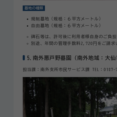
墓地の種類
規制墓地（規格：６平方メートル）
自由墓地（規格：６平方メートル）
碑石等は、許可後に利用者様自身のご負担
別途、年間の管理手数料2,720円をご請
5.南外悪戸野墓園（南外地域：大
担当課：南外支所市民サービス課 TEL：0187-7