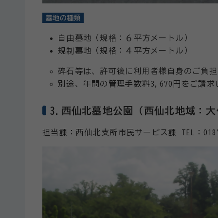
墓地の種類
自由墓地（規格：６平方メートル）
規制墓地（規格：４平方メートル）
碑石等は、許可後に利用者様自身のご負担
別途、年間の管理手数料3,670円をご請
3.西仙北墓地公園（西仙北地域：
担当課：西仙北支所市民サービス課 TEL：0187-