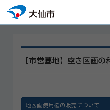
本文へスキップ
【市営墓地】空き区画の
地区画使用権の販売について