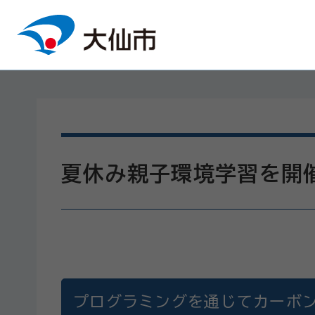
本文へスキップ
夏休み親子環境学習を開
プログラミングを通じてカーボ