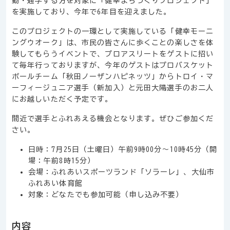
勤・通学する方を対象に「健幸まちづくりプロジェクト」
を実施しており、今年で6年目を迎えました。
このプロジェクトの一環として実施している「健幸モーニ
ングウオーク」は、市民の皆さんに歩くことの楽しさを体
験してもらうイベントで、プロアスリートをゲストに招い
て毎年行っておりますが、今年のゲストはプロバスケット
ボールチーム「秋田ノーザンハピネッツ」からトロイ・マ
ーフィージュニア選手（新加入）と
元
田
大
陽
選手のお二人
にお越しいただく予定です。
間近で選手とふれあえる機会となります。ぜひご参加くだ
さい。
日時：7月25日（土曜日）午前9時00分～10時45分（開
場：午前8時15分）
会場：ふれあいスポーツランド「ソラーレ」、大仙市
ふれあい体育館
対象：どなたでも参加可能（申し込み不要）
内容