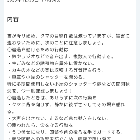
2025年12月5日 17時00分
内容
雪が降り始め、クマの目撃件数は減っていますが、被害に
遭わないために、次のことに注意しましょう。
○遭遇を避けるための行動は
・鈴やラジオなどで音を出す、複数人で行動する。
・生ごみなどの誘引物を屋外に置かない。
・カキの木などの実は収穫する等管理を行う。
・車庫や小屋のシャッターを閉める。
特に冬期間使用しない小屋のシャッターや扉などの開閉状
況を、今一度確認しましょう！
○遭遇したときは、あせらずに次の行動を
・クマに背を向けず、静かに後ずさりしてその場を離れ
る。
・大声を出さない、走るなど急な動きをしない。
○襲われたら、命を守る行動を
・うつ伏せになり、頭部や首の後ろを手でガードする。
・顔や頭部への攻撃を防ぐため、両腕で覆い隠す。