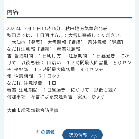
内容
2025年12月31日13時16分 秋田地方気象台発表
秋田県では、１日明け方まで大雪に警戒してください。
大仙市 [発表] 大雪警報 [継続] 雷注意報 [継続]
なだれ注意報 [継続] 着雪注意報
雪 警戒期間 １日明け方 注意期間 １日昼過ぎ にか
けて 以後も続く 山沿い １２時間最大降雪量 ５０セン
チ 平野部 １２時間最大降雪量 ４０センチ
雷 注意期間 ３１日夕方
なだれ 注意期間 １日
着雪 注意期間 １日昼過ぎ にかけて 以後も続く
付加事項 降雪による交通障害 突風 ひょう
大仙市総務部総合防災課
前の情報
次の情報