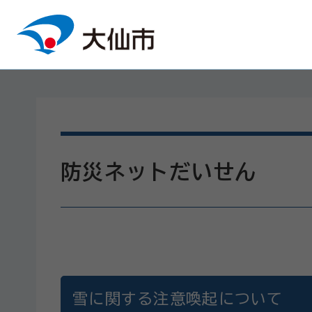
本文へスキップ
防災ネットだいせん
雪に関する注意喚起について