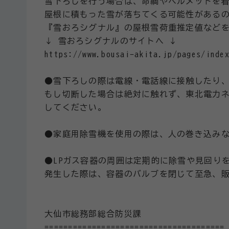
雪下ろしを行う場合は、命綱やヘルメットを
屋根に積もった雪が落ちてくる可能性がある
『雪おろシグナル』の屋根雪荷重推定値など
↓ 雪おろシグナルのサイトへ ↓
https://www.bousai-akita.jp/pages/inde
●雪下ろしの際は電線・電話線に接触したり
もし切断した場合は絶対に触れず、東北電力ネ
してください。
●家庭用除雪機を使用の際は、人の巻き込み
●LPガス容器の周囲は定期的に除雪や見回り
発生した際は、容器のバルブを閉じて至急、
大仙市総務部総合防災課
======================================