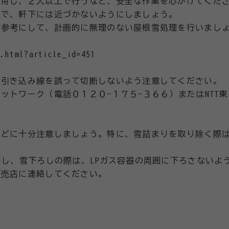
着用し、２人以上で行うなど、安全な作業を心がけてくだ
ので、軒下には近づかないようにしましょう。
を参考にして、計画的に無理のない屋根雪処理を行いまし
x.html?article_id=451
、引き込み線を誤って切断しないよう注意してください。
ットワーク（電話０１２０−１７５−３６６）またはNTT東
などに十分注意しましょう。特に、雪詰まりを取り除く際
をし、雪下ろしの際は、LPガス容器の周囲に下ろさないよ
販売店に連絡してください。