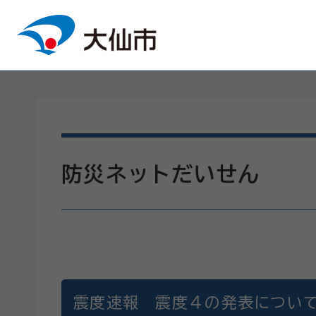
本文へスキップ
防災ネットだいせん
震度速報 震度４の発表につい