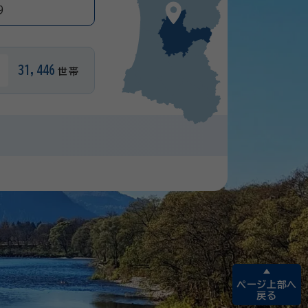
9
31,446
世帯
ページ上部へ
戻る