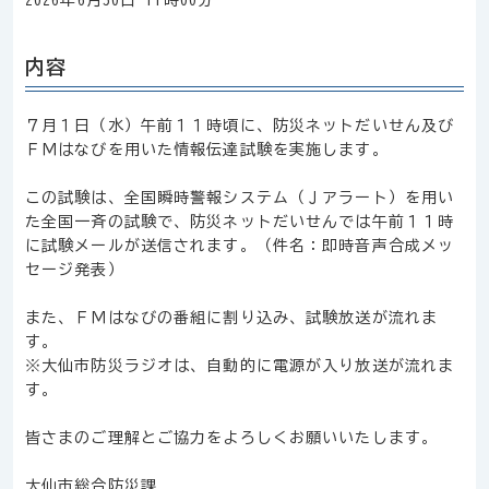
2026年6月30日 11時00分
内容
７月１日（水）午前１１時頃に、防災ネットだいせん及び
ＦＭはなびを用いた情報伝達試験を実施します。
この試験は、全国瞬時警報システム（Ｊアラート）を用い
た全国一斉の試験で、防災ネットだいせんでは午前１１時
に試験メールが送信されます。（件名：即時音声合成メッ
セージ発表）
また、ＦＭはなびの番組に割り込み、試験放送が流れま
す。
※大仙市防災ラジオは、自動的に電源が入り放送が流れま
す。
皆さまのご理解とご協力をよろしくお願いいたします。
大仙市総合防災課