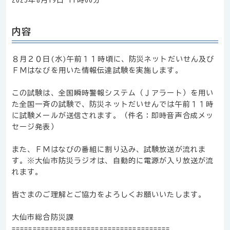
2025年8月19日 11時00分
内容
８月２０日(水)午前１１時頃に、防災ネットだいせん及び
ＦＭはなびを用いた情報伝達試験を実施します。
この試験は、全国瞬時警報システム（Ｊアラート）を用い
た全国一斉の試験で、防災ネットだいせんでは午前１１時
に試験メールが送信されます。（件名：即時音声合成メッ
セージ発表）
また、ＦＭはなびの番組に割り込み、試験放送が流れま
す。※大仙市防災ラジオは、自動的に電源が入り放送が流
れます。
皆さまのご理解とご協力をよろしくお願いいたします。
大仙市総合防災課
======================================