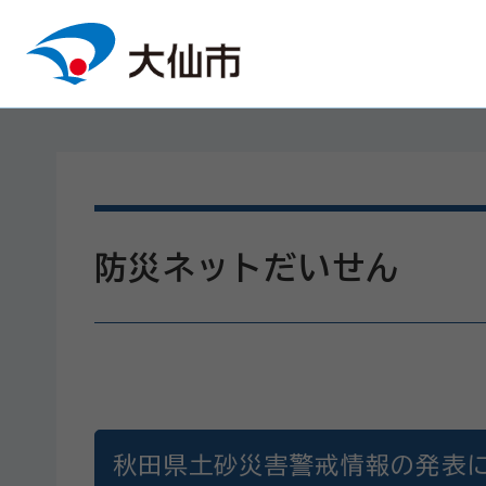
本文へスキップ
防災ネットだいせん
秋田県土砂災害警戒情報の発表