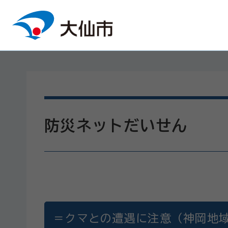
本文へスキップ
防災ネットだいせん
＝クマとの遭遇に注意（神岡地