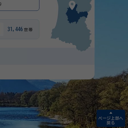
9
31,446
世帯
ページ上部へ
戻る