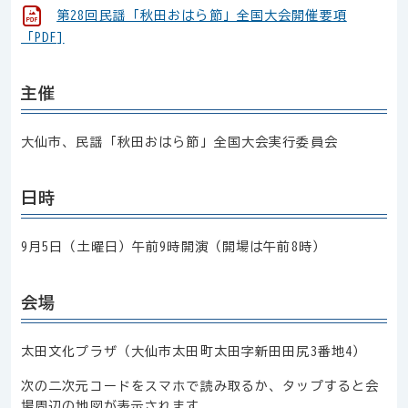
第28回民謡「秋田おはら節」全国大会開催要項
「PDF]
主催
大仙市、民謡「秋田おはら節」全国大会実行委員会
日時
9月5日（土曜日）午前9時開演（開場は午前8時）
会場
太田文化プラザ
（大仙市太田町太田字新田田尻3番地4）
次の二次元コードをスマホで読み取るか、タップすると会
場周辺の地図が表示されます。