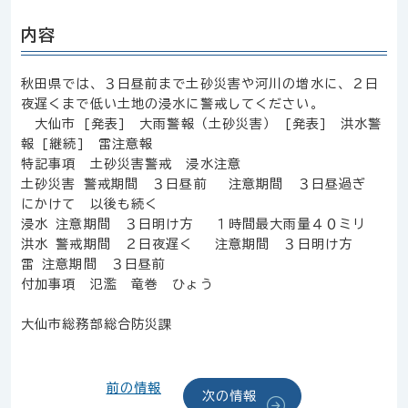
内容
秋田県では、３日昼前まで土砂災害や河川の増水に、２日
夜遅くまで低い土地の浸水に警戒してください。
大仙市 [発表] 大雨警報（土砂災害） [発表] 洪水警
報 [継続] 雷注意報
特記事項 土砂災害警戒 浸水注意
土砂災害 警戒期間 ３日昼前 注意期間 ３日昼過ぎ
にかけて 以後も続く
浸水 注意期間 ３日明け方 １時間最大雨量４０ミリ
洪水 警戒期間 ２日夜遅く 注意期間 ３日明け方
雷 注意期間 ３日昼前
付加事項 氾濫 竜巻 ひょう
大仙市総務部総合防災課
前の情報
次の情報