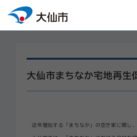
本文へスキップ
大仙市まちなか宅地再生促
近年増加する「まちなか」の空き家に関し、