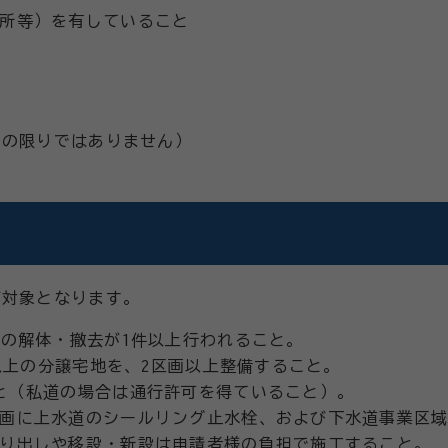
所等）を有していること
この限りではありません）
が対象となります。
物の解体・撤去が1件以上行われること。
）以上の分譲宅地を、2区画以上整備すること。
と（私道の場合は通行許可を得ていること）。
画に上水道のシールリング止水栓、および下水道事業区域
り出しや移設・新設は申請者様の負担で施工すること。