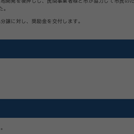
地開発を後押しし、民間事業者様と市が協力して市民のた
た。
分譲に対し、奨励金を交付します。
）
す。