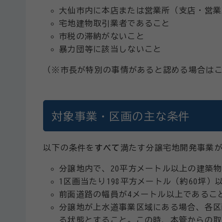
大仙市内に本店または営業所（支店・営業
宅地建物取引業者であること
市税の滞納がないこと
暴力団等に該当しないこと
（※市長が特別の事情があると認める場合は
対象事業・区画の主な条件
以下の条件を
すべて
満たす分譲宅地開発事業
分譲地内で、20平方メートル以上の建築
1区画当たり198平方メートル（約60坪
前面道路の幅員が4メートル以上であるこ
分譲地が上水道事業区域にある場合、各区
る状態とすること。この時、本管からの取