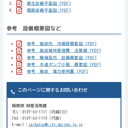
衛生設備平面図 [PDF]
暖房設備平面図 [PDF]
参考 設備概要図など
参考 施設内 冷暖房概要図 [PDF]
参考 施設維持管理費 決算額 [PDF]
参考 機械室内 設備概要図 [PDF]
参考 水道ポンプ小屋 概要図 [PDF]
参考 施設 電力使用量 [PDF]
このページに関するお問い合わせ
総務部 財産活用課
TEL：0187-63-1111（内線232）
FAX：0187-63-1119（代表）
E-mail：
zaikatsu@city.daisen.lg.jp