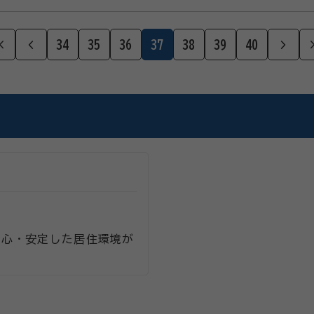
34
35
36
37
38
39
40
最初のページ
前のページ
次の
安心・安定した居住環境が