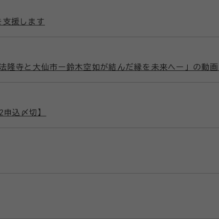
を支援します
「法隆寺と大仙市ー鈴木空如が結んだ縁を未来へー」の動
2申込〆切】