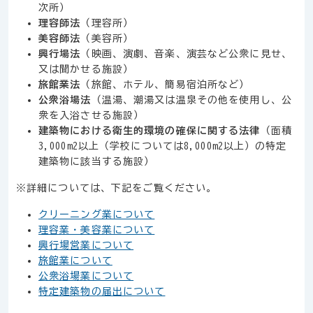
次所）
理容師法
（理容所）
美容師法
（美容所）
興行場法
（映画、演劇、音楽、演芸など公衆に見せ、
又は聞かせる施設）
旅館業法
（旅館、ホテル、簡易宿泊所など）
公衆浴場法
（温湯、潮湯又は温泉その他を使用し、公
衆を入浴させる施設）
建築物における衛生的環境の確保に関する法律
（面積
3,000m2
以上（学校については
8,000m2
以上）の特定
建築物に該当する施設）
※詳細については、下記をご覧ください。
クリーニング業について
理容業・美容業について
興行場営業について
旅館業について
公衆浴場業について
特定建築物の届出について